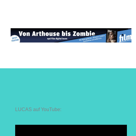
wird vom DFF – Deutsches Filminstitut &
Filmmuseum e.V. veranstaltet.
LUCAS auf YouTube: