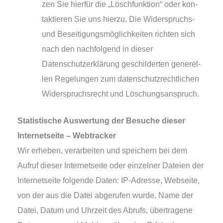
zen Sie hier­für die „Löschfunktion“ oder kon­
tak­tie­ren Sie uns hier­zu. Die Widerspruchs-
und Beseitigungsmöglichkeiten rich­ten sich
nach den nach­fol­gend in die­ser
Datenschutzerklärung geschil­der­ten gene­rel­
len Regelungen zum daten­schutz­recht­li­chen
Widerspruchsrecht und Löschungsanspruch.
Statistische Auswertung der Besuche die­ser
Internetseite – Webtracker
Wir erhe­ben, ver­ar­bei­ten und spei­chern bei dem
Aufruf die­ser Internetseite oder ein­zel­ner Dateien der
Internetseite fol­gen­de Daten: IP-Adresse, Webseite,
von der aus die Datei abge­ru­fen wur­de, Name der
Datei, Datum und Uhrzeit des Abrufs, über­tra­ge­ne