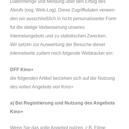
Datenmenge und Meldung über den Erfolg des
Abrufs (sog. Web-Log). Diese Zugriffsdaten ver­wen­
den wir aus­schließ­lich in nicht per­so­na­li­sier­ter Form
für die ste­ti­ge Verbesserung unse­res
Internetangebots und zu sta­tis­ti­schen Zwecken.
Wir set­zen zur Auswertung der Besuche die­ser
Internetseite zudem noch fol­gen­de Webtracker ein:
DFF Kino+
die fol­gen­den Artikel bezie­hen sich auf die Nutzung
des vol­len Angebots von Kino+
a) Bei Registrierung und Nutzung des Angebots
Kino+
Wenn Sie das vol­le Angebot nut­zen, z.B. Filme