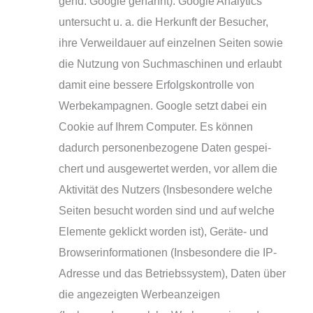
gend: Google genannt). Google Analytics
unter­sucht u. a. die Herkunft der Besucher,
ihre Verweildauer auf ein­zel­nen Seiten sowie
die Nutzung von Suchmaschinen und erlaubt
damit eine bes­se­re Erfolgskontrolle von
Werbekampagnen. Google setzt dabei ein
Cookie auf Ihrem Computer. Es kön­nen
dadurch per­so­nen­be­zo­ge­ne Daten gespei­
chert und aus­ge­wer­tet wer­den, vor allem die
Aktivität des Nutzers (Insbesondere wel­che
Seiten besucht wor­den sind und auf wel­che
Elemente geklickt wor­den ist), Geräte- und
Browserinformationen (Insbesondere die IP-
Adresse und das Betriebssystem), Daten über
die ange­zeig­ten Werbeanzeigen