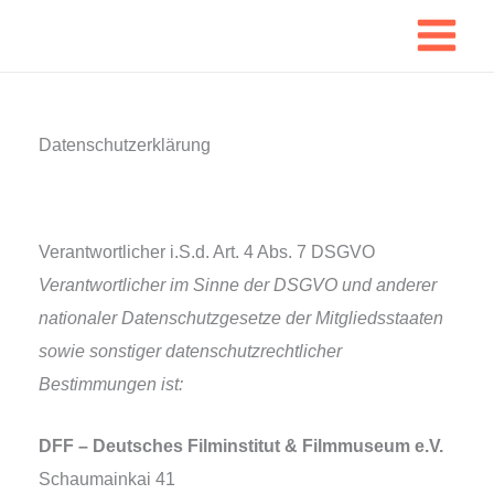
Zum
Inhalt
springen
Datenschutzerklärung
Verantwortlicher i.S.d. Art. 4 Abs. 7 DSGVO
Verantwortlicher im Sinne der DSGVO und ande­rer
natio­na­ler Datenschutzgesetze der Mitgliedsstaaten
sowie sons­ti­ger daten­schutz­recht­li­cher
Bestimmungen ist:
DFF – Deutsches Filminstitut & Filmmuseum e.V.
Schaumainkai 41