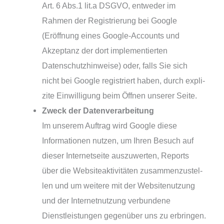
Art. 6 Abs.1 lit.a DSGVO, ent­we­der im
Rahmen der Registrierung bei Google
(Eröffnung eines Google-Accounts und
Akzeptanz der dort imple­men­tier­ten
Datenschutzhinweise) oder, falls Sie sich
nicht bei Google regis­triert haben, durch expli­
zi­te Einwilligung beim Öffnen unse­rer Seite.
Zweck der Datenverarbeitung
Im unse­rem Auftrag wird Google die­se
Informationen nut­zen, um Ihren Besuch auf
die­ser Internetseite aus­zu­wer­ten, Reports
über die Websiteaktivitäten zusam­men­zu­stel­
len und um wei­te­re mit der Websitenutzung
und der Internetnutzung ver­bun­de­ne
Dienstleistungen gegen­über uns zu erbrin­gen.