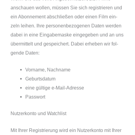
anschau­en wol­len, müs­sen Sie sich regis­trie­ren und
ein Abonnement abschlie­ßen oder einen Film ein­
zeln lei­hen. Ihre per­so­nen­be­zo­ge­nen Daten wer­den
dabei in eine Eingabemaske ein­ge­ge­ben und an uns
über­mit­telt und gespei­chert. Dabei erhe­ben wir fol­
gen­de Daten:
Vorname, Nachname
Geburtsdatum
eine gül­ti­ge e‑Mail-Adresse
Passwort
Nutzerkonto und Watchlist
Mit Ihrer Registrierung wird ein Nutzerkonto mit Ihrer