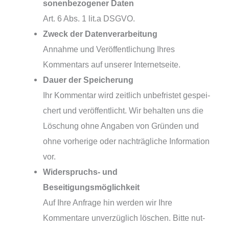
so­nen­be­zo­ge­ner Daten
Art. 6 Abs. 1 lit.a DSGVO.
Zweck der Datenverarbeitung
Annahme und Veröffentlichung Ihres
Kommentars auf unse­rer Internetseite.
Dauer der Speicherung
Ihr Kommentar wird zeit­lich unbe­fris­tet gespei­
chert und ver­öf­fent­licht. Wir behal­ten uns die
Löschung ohne Angaben von Gründen und
ohne vor­he­ri­ge oder nach­träg­li­che Information
vor.
Widerspruchs- und
Beseitigungsmöglichkeit
Auf Ihre Anfrage hin wer­den wir Ihre
Kommentare unver­züg­lich löschen. Bitte nut­