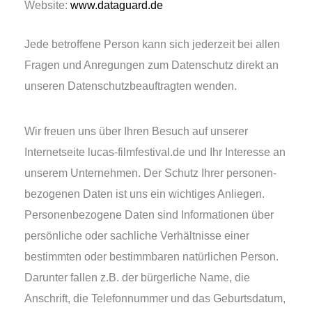
Website:
www.dataguard.de
Jede betrof­fe­ne Person kann sich jeder­zeit bei allen
Fragen und Anregungen zum Datenschutz direkt an
unse­ren Datenschutzbeauftragten wenden.
Wir freu­en uns über Ihren Besuch auf unse­rer
Internetseite lucas-filmfestival.de und Ihr Interesse an
unse­rem Unternehmen. Der Schutz Ihrer per­so­nen­
be­zo­ge­nen Daten ist uns ein wich­ti­ges Anliegen.
Personenbezogene Daten sind Informationen über
per­sön­li­che oder sach­li­che Verhältnisse einer
bestimm­ten oder bestimm­ba­ren natür­li­chen Person.
Darunter fal­len z.B. der bür­ger­li­che Name, die
Anschrift, die Telefonnummer und das Geburtsdatum,