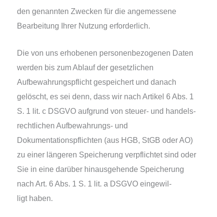
den genann­ten Zwecken für die ange­mes­se­ne
Bearbeitung Ihrer Nutzung erforderlich.
Die von uns erho­be­nen per­so­nen­be­zo­ge­nen Daten
wer­den bis zum Ablauf der gesetz­li­chen
Aufbewahrungspflicht gespei­chert und danach
gelöscht, es sei denn, dass wir nach Artikel 6 Abs. 1
S. 1 lit. c DSGVO auf­grund von steu­er- und han­dels­
recht­li­chen Aufbewahrungs- und
Dokumentationspflichten (aus HGB, StGB oder AO)
zu einer län­ge­ren Speicherung ver­pflich­tet sind oder
Sie in eine dar­über hin­aus­ge­hen­de Speicherung
nach Art. 6 Abs. 1 S. 1 lit. a DSGVO ein­ge­wil­
ligt haben.