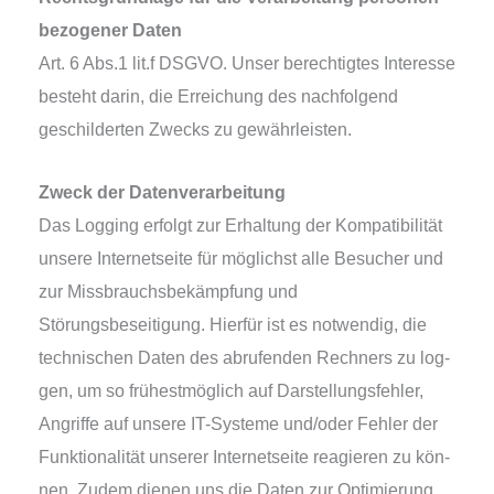
be­zo­ge­ner Daten
Art. 6 Abs.1 lit.f DSGVO. Unser berech­tig­tes Interesse
besteht dar­in, die Erreichung des nach­fol­gend
geschil­der­ten Zwecks zu gewährleisten.
Zweck der Datenverarbeitung
Das Logging erfolgt zur Erhaltung der Kompatibilität
unse­re Internetseite für mög­lichst alle Besucher und
zur Missbrauchsbekämpfung und
Störungsbeseitigung. Hierfür ist es not­wen­dig, die
tech­ni­schen Daten des abru­fen­den Rechners zu log­
gen, um so frü­hest­mög­lich auf Darstellungsfehler,
Angriffe auf unse­re IT-Systeme und/oder Fehler der
Funktionalität unse­rer Internetseite reagie­ren zu kön­
nen. Zudem die­nen uns die Daten zur Optimierung