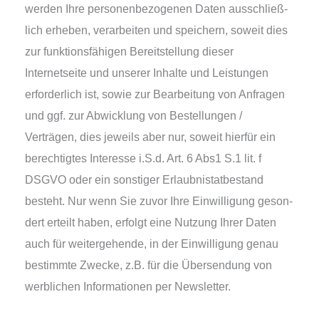
wer­den Ihre per­so­nen­be­zo­ge­nen Daten aus­schließ­
lich erhe­ben, ver­ar­bei­ten und spei­chern, soweit dies
zur funk­ti­ons­fä­hi­gen Bereitstellung die­ser
Internetseite und unse­rer Inhalte und Leistungen
erfor­der­lich ist, sowie zur Bearbeitung von Anfragen
und ggf. zur Abwicklung von Bestellungen /
Verträgen, dies jeweils aber nur, soweit hier­für ein
berech­tig­tes Interesse i.S.d. Art. 6 Abs1 S.1 lit. f
DSGVO oder ein sons­ti­ger Erlaubnistatbestand
besteht. Nur wenn Sie zuvor Ihre Einwilligung geson­
dert erteilt haben, erfolgt eine Nutzung Ihrer Daten
auch für wei­ter­ge­hen­de, in der Einwilligung genau
bestimm­te Zwecke, z.B. für die Übersendung von
werb­li­chen Informationen per Newsletter.