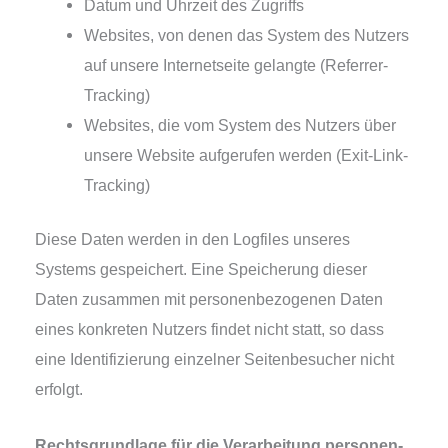
Datum und Uhrzeit des Zugriffs
Websites, von denen das System des Nutzers
auf unse­re Internetseite gelang­te (Referrer-
Tracking)
Websites, die vom System des Nutzers über
unse­re Website auf­ge­ru­fen wer­den (Exit-Link-
Tracking)
Diese Daten wer­den in den Logfiles unse­res
Systems gespei­chert. Eine Speicherung die­ser
Daten zusam­men mit per­so­nen­be­zo­ge­nen Daten
eines kon­kre­ten Nutzers fin­det nicht statt, so dass
eine Identifizierung ein­zel­ner Seitenbesucher nicht
erfolgt.
Rechtsgrundlage für die Verarbeitung per­so­nen­