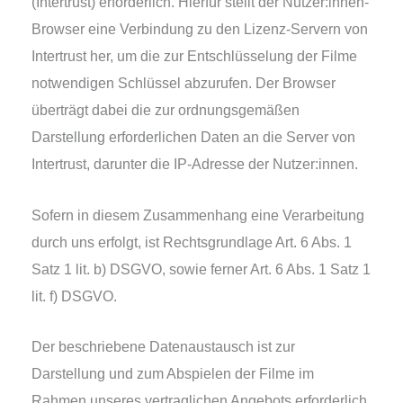
(Intertrust) erfor­der­lich. Hierfür stellt der Nutzer:innen-
Browser eine Verbindung zu den Lizenz-Servern von
Intertrust her, um die zur Entschlüsselung der Filme
not­wen­di­gen Schlüssel abzu­ru­fen. Der Browser
über­trägt dabei die zur ord­nungs­ge­mä­ßen
Darstellung erfor­der­li­chen Daten an die Server von
Intertrust, dar­un­ter die IP-Adresse der Nutzer:innen.
Sofern in die­sem Zusammenhang eine Verarbeitung
durch uns erfolgt, ist Rechtsgrundlage Art. 6 Abs. 1
Satz 1 lit. b) DSGVO, sowie fer­ner Art. 6 Abs. 1 Satz 1
lit. f) DSGVO.
Der beschrie­be­ne Datenaustausch ist zur
Darstellung und zum Abspielen der Filme im
Rahmen unse­res ver­trag­li­chen Angebots erfor­der­lich.