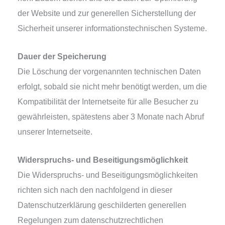
der Website und zur gene­rel­len Sicherstellung der
Sicherheit unse­rer infor­ma­ti­ons­tech­ni­schen Systeme.
Dauer der Speicherung
Die Löschung der vor­ge­nann­ten tech­ni­schen Daten
erfolgt, sobald sie nicht mehr benö­tigt wer­den, um die
Kompatibilität der Internetseite für alle Besucher zu
gewähr­leis­ten, spä­tes­tens aber 3 Monate nach Abruf
unse­rer Internetseite.
Widerspruchs- und Beseitigungsmöglichkeit
Die Widerspruchs- und Beseitigungsmöglichkeiten
rich­ten sich nach den nach­fol­gend in die­ser
Datenschutzerklärung geschil­der­ten gene­rel­len
Regelungen zum daten­schutz­recht­li­chen