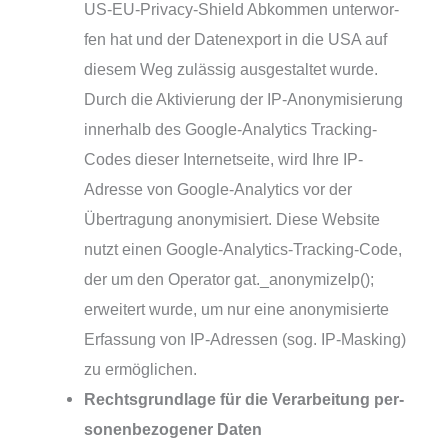
US-EU-Privacy-Shield Abkommen unter­wor­
fen hat und der Datenexport in die USA auf
die­sem Weg zuläs­sig aus­ge­stal­tet wur­de.
Durch die Aktivierung der IP-Anonymisierung
inner­halb des Google-Analytics Tracking-
Codes die­ser Internetseite, wird Ihre IP-
Adresse von Google-Analytics vor der
Übertragung anony­mi­siert. Diese Website
nutzt einen Google-Analytics-Tracking-Code,
der um den Operator gat._anonymizeIp();
erwei­tert wur­de, um nur eine anony­mi­sier­te
Erfassung von IP-Adressen (sog. IP-Masking)
zu ermöglichen.
Rechtsgrundlage für die Verarbeitung per­
so­nen­be­zo­ge­ner Daten