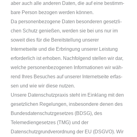
aber auch alle ande­ren Daten, die auf eine bestimm­
ba­re Person bezo­gen wer­den können.
Da per­so­nen­be­zo­ge­ne Daten beson­de­ren gesetz­li­
chen Schutz genie­ßen, wer­den sie bei uns nur im
soweit dies für die Bereitstellung unse­rer
Internetseite und die Erbringung unse­rer Leistung
erfor­der­lich ist erho­ben. Nachfolgend stel­len wir dar,
wel­che per­so­nen­be­zo­ge­nen Informationen wir wäh­
rend Ihres Besuches auf unse­rer Internetseite erfas­
sen und wie wir die­se nutzen.
Unsere Datenschutzpraxis steht im Einklang mit den
gesetz­li­chen Regelungen, ins­be­son­de­re denen des
Bundesdatenschutzgesetzes (BDSG), des
Telemediengesetzes (TMG) und der
Datenschutzgrundverordnung der EU (DSGVO). Wir