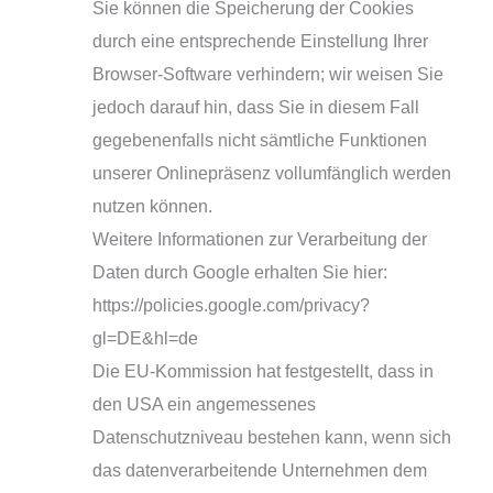
Sie kön­nen die Speicherung der Cookies
durch eine ent­spre­chen­de Einstellung Ihrer
Browser-Software ver­hin­dern; wir wei­sen Sie
jedoch dar­auf hin, dass Sie in die­sem Fall
gege­be­nen­falls nicht sämt­li­che Funktionen
unse­rer Onlinepräsenz voll­um­fäng­lich wer­den
nut­zen können.
Weitere Informationen zur Verarbeitung der
Daten durch Google erhal­ten Sie hier:
https://policies.google.com/privacy?
gl=DE&hl=de
Die EU-Kommission hat fest­ge­stellt, dass in
den USA ein ange­mes­se­nes
Datenschutzniveau bestehen kann, wenn sich
das daten­ver­ar­bei­ten­de Unternehmen dem