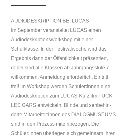
AUDIODESKRIPTION BEI LUCAS
Im September ver­an­stal­tet LUCAS einen
Audiodeskriptionsworkshop mit einer
Schulklasse. In der Festivalwoche wird das
Ergebnis dann der Öffentlichkeit prä­sen­tiert,
dabei sind alle Klassen ab Jahrgangsstufe 7
will­kom­men. Anmeldung erfor­der­lich, Eintritt
frei! Im Workshop wer­den Schüler:innen eine
Audiodeskription zum LUCAS-Kurzfilm FUCK
LES GARS ent­wi­ckeln. Blinde und seh­be­hin­
der­te Mitarbeiter:innen des DIALOGMUSEUMS
sind in den Prozess mit­ein­be­zo­gen. Die
Schüler:innen über­le­gen sich gemein­sam ihren