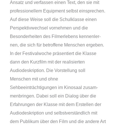
Ansatz und ver­fas­sen einen Text, den sie mit
pro­fes­sio­nel­lem Equipment selbst ein­spre­chen.
Auf die­se Weise soll die Schulklasse einen
Perspektivwechsel vor­neh­men und die
Besonderheiten des Filmerlebens ken­nen­ler­
nen, die sich für betrof­fe­ne Menschen erge­ben.
In der Festivalwoche prä­sen­tiert die Klasse
dann den Kurzfilm mit der rea­li­sier­ten
Audiodeskription. Die Vorstellung soll
Menschen mit und ohne
Sehbeeinträchtigungen im Kinosaal zusam­
men­brin­gen. Dabei soll ein Dialog über die
Erfahrungen der Klasse mit dem Erstellen der
Audiodeskription und selbst­ver­ständ­lich mit
dem Publikum über den Film und die ande­re Art