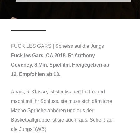
FUCK LES GARS | Scheiss auf die Jungs
Fuck les Gars. CA 2018. R: Anthony
Coveney. 8 Min. Spielfilm. Freigegeben ab
12. Empfohlen ab 13.
Anaïs, 6. Klasse, ist stock­sauer: Ihr Freund
macht mit ihr Schluss, sie muss sich däm­li­che
Macho-Sprüche anhö­ren und aus der
Basketballgruppe ist sie auch raus. Scheiß auf
die Jungs! (WB)