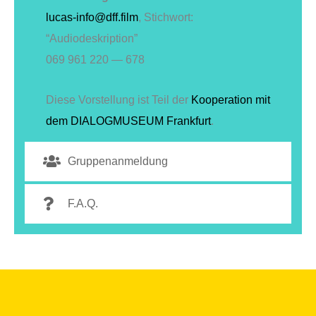
lucas-info@dff.film
, Stichwort:
“Audiodeskription”
069 961 220 — 678
Diese Vorstellung ist Teil der
Kooperation mit
dem DIALOGMUSEUM Frankfurt
.
Gruppenanmeldung
F.A.Q.