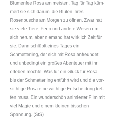
Blumenfee Rosa am meis­ten. Tag für Tag küm­
mert sie sich dar­um, die Blüten ihres
Rosenbuschs am Morgen zu öff­nen. Zwar hat
sie vie­le Tiere, Feen und ande­re Wesen um
sich her­um, aber nie­mand hat wirk­lich Zeit für
sie. Dann schlüpft eines Tages ein
Schmetterling, der sich mit Rosa anfreun­det
und unbe­dingt ein gro­ßes Abenteuer mit ihr
erle­ben möch­te. Was für ein Glück für Rosa –
bis der Schmetterling ent­führt wird und die vor­
sich­ti­ge Rosa eine wich­ti­ge Entscheidung tref­
fen muss. Ein wun­der­schön ani­mier­ter Film mit
viel Magie und einem klei­nen biss­chen
Spannung. (StS)