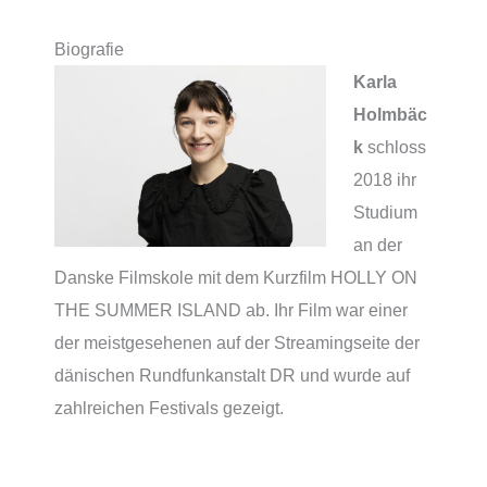
Biografie
Karla
Holmbäc
k
schloss
2018 ihr
Studium
an der
Danske Filmskole mit dem Kurzfilm HOLLY ON
THE SUMMER ISLAND ab. Ihr Film war einer
der meist­ge­se­he­nen auf der Streamingseite der
däni­schen Rundfunkanstalt DR und wur­de auf
zahl­rei­chen Festivals gezeigt.